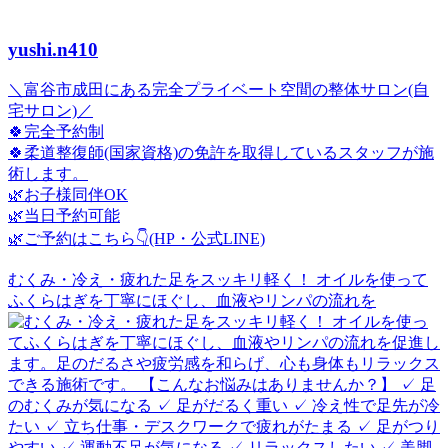
yushi.n410
＼富谷市成田にある完全プライベート空間の整体サロン(自
宅サロン)／
🍀完全予約制
🍀柔道整復師(国家資格)の免許を取得しているスタッフが施
術します。
🌿お子様同伴OK
🌿当日予約可能
🌿ご予約はこちら👇(HP・公式LINE)
むくみ・冷え・疲れた足をスッキリ軽く！ オイルを使って
ふくらはぎを丁寧にほぐし、血液やリンパの流れを