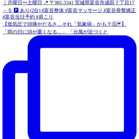
【低気圧で頭痛やだるさ…それ「気象病」かも？🤔☔️】
「雨の日に頭が重くなる…」 「台風が近づくと