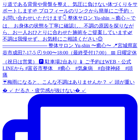
☔️梅雨になると、こんな不調はありませんか？ ✓ 頭が重い
� ✓ だるさ・疲労感が抜けない� ✓