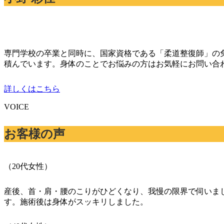
専門学校の卒業と同時に、国家資格である「柔道整復師」の免
積んでいます。身体のことでお悩みの方はお気軽にお問い合
詳しくはこちら
V
O
I
C
E
お
客
様
の
声
（20代女性）
産後、首・肩・腰のこりがひどくなり、我慢の限界で伺いま
す。施術後は身体がスッキリしました。