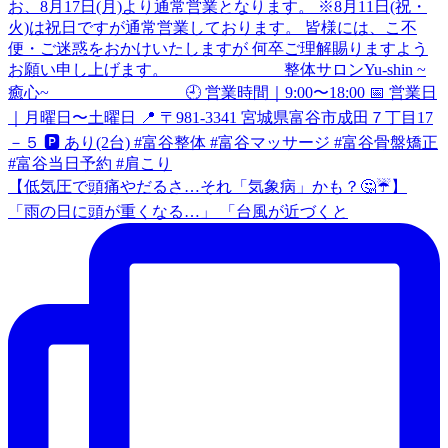
【低気圧で頭痛やだるさ…それ「気象病」かも？🤔☔️】
「雨の日に頭が重くなる…」 「台風が近づくと