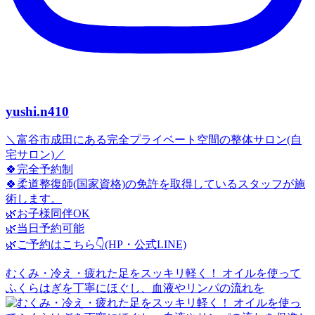
yushi.n410
＼富谷市成田にある完全プライベート空間の整体サロン(自
宅サロン)／
🍀完全予約制
🍀柔道整復師(国家資格)の免許を取得しているスタッフが施
術します。
🌿お子様同伴OK
🌿当日予約可能
🌿ご予約はこちら👇(HP・公式LINE)
むくみ・冷え・疲れた足をスッキリ軽く！ オイルを使って
ふくらはぎを丁寧にほぐし、血液やリンパの流れを